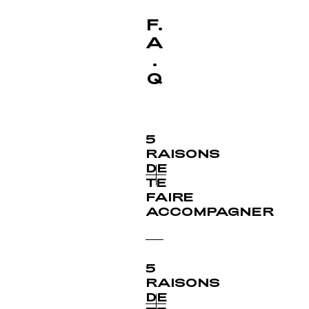
F.
A
.
Q
5
RAISONS
DE
TE
FAIRE
ACCOMPAGNER
1.
Avoir
5
une
RAISONS
programmation
DE
structurée