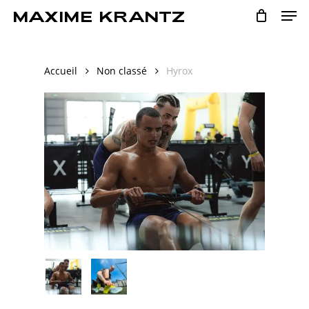
Men
Skip
MAXIME KRANTZ
to
main
content
Accueil
Non classé
Hyrox