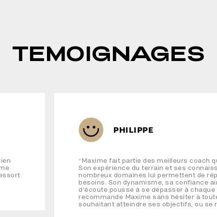
TEMOIGNAGES
PHILIPPE
bien
Maxime fait partie des meilleurs coach qu
“
ime
Son expérience du terrain et ses connai
essort
nombreux domaines lui permettent de rép
besoins. Son dynamisme, sa confiance ai
d’écoute pousse à se dépasser à chaque 
recommande Maxime sans hésiter à tout
souhaitant atteindre ses objectifs, ou se 