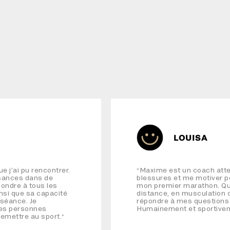
LOUISA
e j’ai pu rencontrer.
Maxime est un coach atten
“
ssances dans de
blessures et me motiver po
ondre à tous les
mon premier marathon. Que
nsi que sa capacité
distance, en musculation ou
séance. Je
répondre à mes questions 
es personnes
Humainement et sportivem
remettre au sport.
”