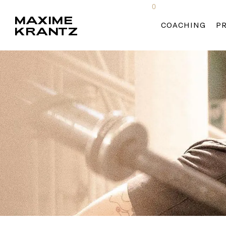
Skip
0
MAXIME
to
COACHING
P
KRANTZ
main
content